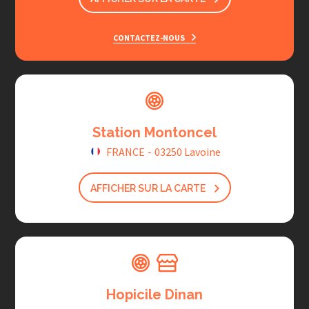
CONTACTEZ-NOUS
Station Montoncel
FRANCE
-
03250 Lavoine
AFFICHER SUR LA CARTE
Hopicile Dinan